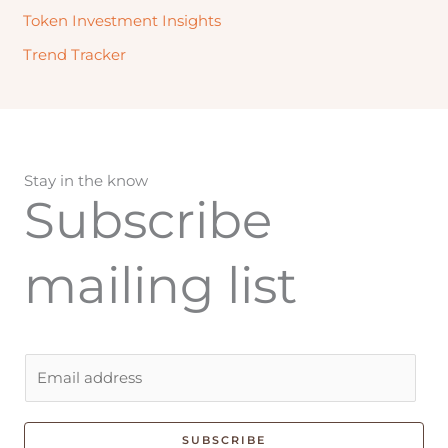
Token Investment Insights
Trend Tracker
Stay in the know
Subscribe
mailing list
E
m
a
i
SUBSCRIBE