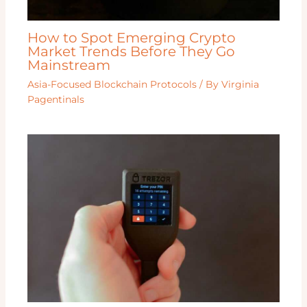
How to Spot Emerging Crypto
Market Trends Before They Go
Mainstream
Asia-Focused Blockchain Protocols
/ By
Virginia
Pagentinals