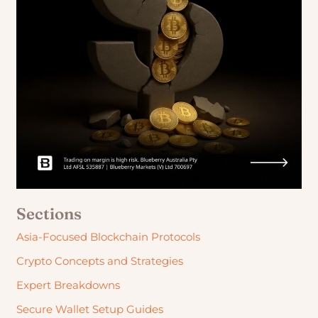
Sections
Asia-Focused Blockchain Protocols
Crypto Concepts and Strategies
Expert Breakdowns
Secure Wallet Setup Guides