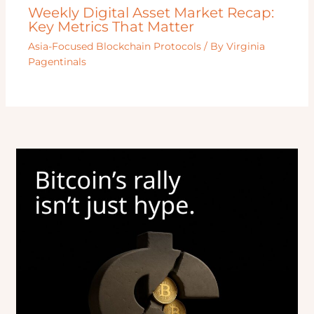
Weekly Digital Asset Market Recap:
Key Metrics That Matter
Asia-Focused Blockchain Protocols
/ By
Virginia
Pagentinals